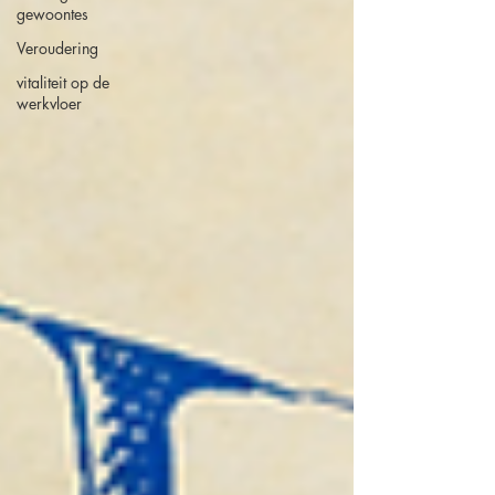
gewoontes
Veroudering
vitaliteit op de
werkvloer