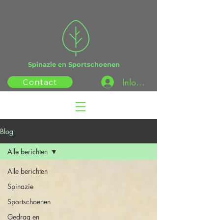
Spinazie en Sportschoenen
Inloggen
Contact
Blog
Alle berichten
Alle berichten
Spinazie
Sportschoenen
Gedrag en