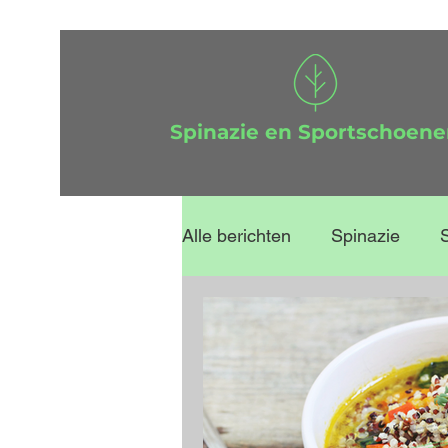
Spinazie en Sportschoen
Alle berichten
Spinazie
vitaliteit op de werkvloer