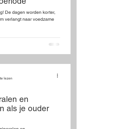
tperiode
ang! De dagen worden korter,
haam verlangt naar voedzame
te lezen
ralen en
 als je ouder
mineralen en