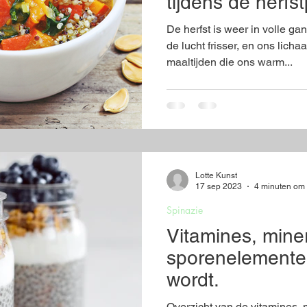
tijdens de herfs
De herfst is weer in volle g
de lucht frisser, en ons lic
maaltijden die ons warm...
Lotte Kunst
17 sep 2023
4 minuten om 
Spinazie
Vitamines, mine
sporenelementen
wordt.
Overzicht van de vitamines, 