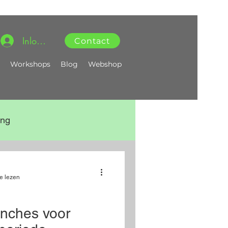
Inloggen
Contact
Workshops
Blog
Webshop
ing
e lezen
nches voor