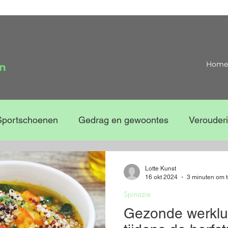
Home
en
Sportschoenen
Gedrag en gewoontes
Verouder
Lotte Kunst
16 okt 2024
3 minuten om t
Spinazie
Gezonde werklu