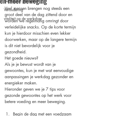
en meer beweging
Gedrag en gewoontes
Veel mensen brengen nog steeds een 
Veroudering
groot deel van de dag zittend door en 
vitaliteit op de werkvloer
worden we regelmatig omringt door 
verleidelijke snacks. Op de korte termijn 
kun je hierdoor misschien even lekker 
doorwerken, maar op de langere termijn 
is dit niet bevordelijk voor je 
gezondheid. 
Het goede nieuws?
Als je je bewust wordt van je 
gewoontes, kun je met wat eenvoudige 
aanpassingen je werkdag gezonder en 
energieker maken. 
Hieronder geven we je 7 tips voor 
gezonde gewoontes op het werk voor 
betere voeding en meer beweging. 
Begin de dag met een voedzaam 