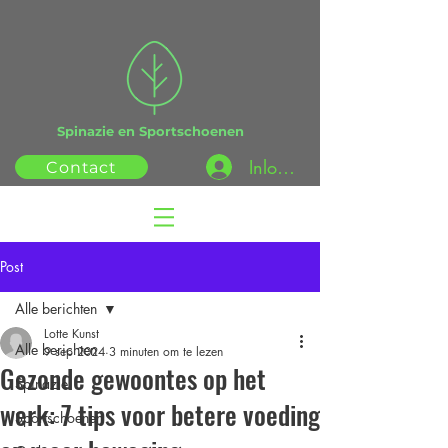
Spinazie en Sportschoenen
Inloggen
Contact
Post
Alle berichten
Lotte Kunst
Alle berichten
9 sep 2024
3 minuten om te lezen
Gezonde gewoontes op het
Spinazie
werk: 7 tips voor betere voeding
Sportschoenen