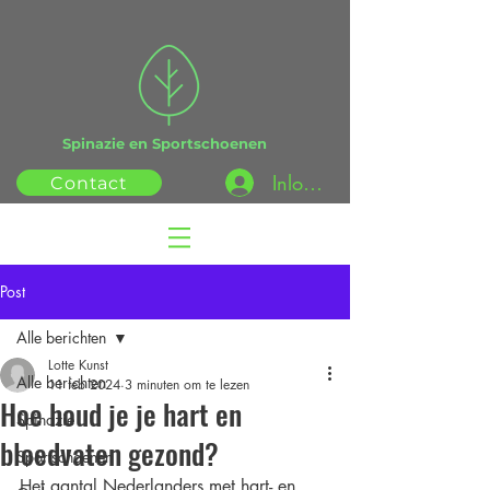
Spinazie en Sportschoenen
Inloggen
Contact
Post
Alle berichten
Lotte Kunst
Alle berichten
11 feb 2024
3 minuten om te lezen
Hoe houd je je hart en
Spinazie
bloedvaten gezond?
Sportschoenen
Het aantal Nederlanders met hart- en 