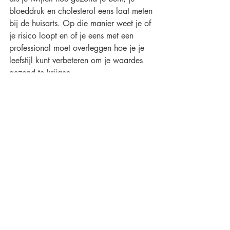
bloeddruk en cholesterol eens laat meten 
bij de huisarts. Op die manier weet je of 
je risico loopt en of je eens met een 
professional moet overleggen hoe je je 
leefstijl kunt verbeteren om je waardes 
gezond te krijgen. 
NB. zie dit niet als medische informatie. 
Raadpleeg altijd een arts als je ergens 
over twijfelt. 
#hartenbloedvaten
#gezondeleefstijl
#vitaliteit
#gezondevoeding
#bewegenisgezond