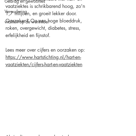
Gedrag en gewoontes
vaatziektes is schrikbarend hoog, zo'n 
Veroudering
1,7 miljoen, en groeit lekker door. 
Oorzaken? Oa een hoge bloeddruk, 
vitaliteit op de werkvloer
roken, overgewicht, diabetes, stress, 
erfelijkheid en fijnstof. 
Lees meer over cijfers en oorzaken op:
https://www.hartstichting.nl/hart-en-
vaatziekten/cijfers-hart-en-vaatziekten