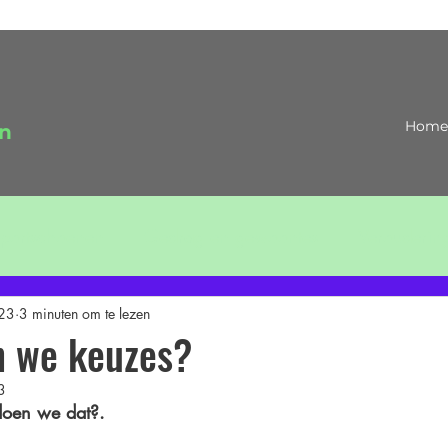
Home
en
portschoenen
Gedrag en gewoontes
Verouderin
023
3 minuten om te lezen
 we keuzes?
3
oen we dat?. 