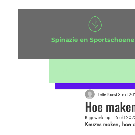
Spinazie en Sportschoen
Alle berichten
Spinazie
S
vitaliteit op de werkvloer
Lotte Kunst
3 okt 2
Hoe maken
Bijgewerkt op:
16 okt 202
Keuzes maken, hoe d