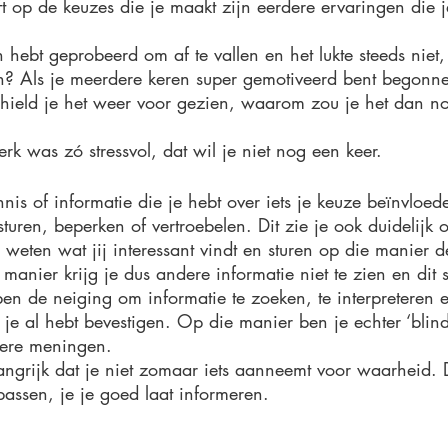
t op de keuzes die je maakt zijn eerdere ervaringen die j
n hebt geprobeerd om af te vallen en het lukte steeds nie
n? Als je meerdere keren super gemotiveerd bent begonne
ield je het weer voor gezien, waarom zou je het dan no
rk was zó stressvol, dat wil je niet nog een keer. 
is of informatie die je hebt over iets je keuze beïnvloed
uren, beperken of vertroebelen. Dit zie je ook duidelijk o
weten wat jij interessant vindt en sturen op die manier d
 manier krijg je dus andere informatie niet te zien en dit 
n de neiging om informatie te zoeken, te interpreteren 
 je al hebt bevestigen. Op die manier ben je echter ‘blind
dere meningen. 
langrijk dat je niet zomaar iets aanneemt voor waarheid. D
npassen, je je goed laat informeren.