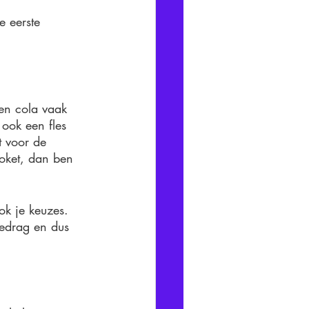
 eerste 
en cola vaak 
 ook een fles 
t voor de 
roket, dan ben 
ok je keuzes. 
gedrag en dus 