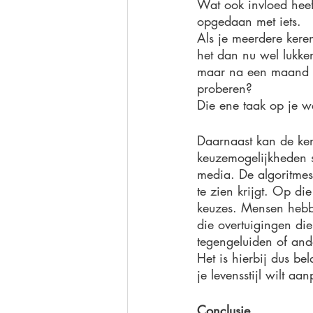
Wat ook invloed heef
opgedaan met iets.  
Als je meerdere kere
het dan nu wel lukke
maar na een maand h
proberen? 
Die ene taak op je we
Daarnaast kan de kenn
keuzemogelijkheden st
media. De algoritmes 
te zien krijgt. Op die
keuzes. Mensen hebbe
die overtuigingen die
tegengeluiden of an
Het is hierbij dus be
je levensstijl wilt aa
Conclusie