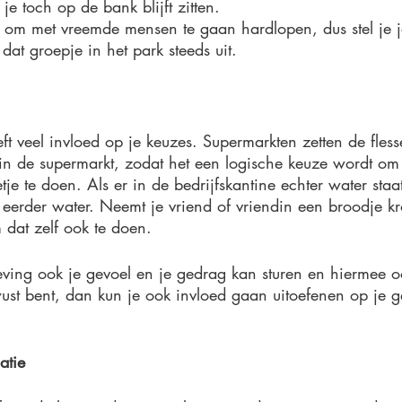
je toch op de bank blijft zitten. 
 om met vreemde mensen te gaan hardlopen, dus stel je je
dat groepje in het park steeds uit. 
t veel invloed op je keuzes. Supermarkten zetten de fless
t in de supermarkt, zodat het een logische keuze wordt om
etje te doen. Als er in de bedrijfskantine echter water staa
 eerder water. Neemt je vriend of vriendin een broodje k
 dat zelf ook te doen. 
eving ook je gevoel en je gedrag kan sturen en hiermee o
wust bent, dan kun je ook invloed gaan uitoefenen op je 
atie