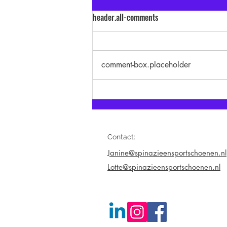
header.all-comments
comment-box.placeholder
Gezonde gewoontes op het werk: 7
tips voor betere voeding en meer
beweging
Contact:
Janine@spinazieensportschoenen.nl
Lotte@spinazieensportschoenen.nl