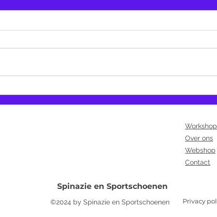
Gezo
Je hoeft geen autobanden om te
duwen om sterker te worden!
Workshop
Over ons
Webshop
Contact
Spinazie en Sportschoenen
Privacy pol
©2024 by Spinazie en Sportschoenen