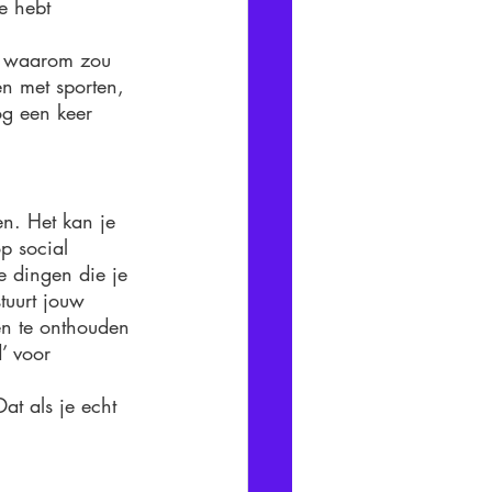
e hebt 
t, waarom zou 
n met sporten, 
g een keer 
en. Het kan je 
p social 
e dingen die je 
stuurt jouw 
en te onthouden 
’ voor 
at als je echt 