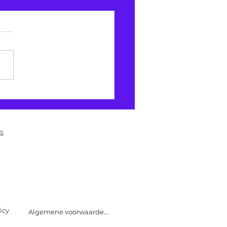
nde werkomgeving
s
icy
Algemene voorwaarden